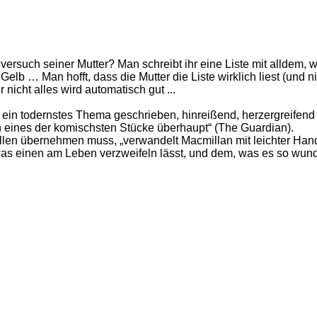
ersuch seiner Mutter? Man schreibt ihr eine Liste mit alldem, w
lb … Man hofft, dass die Mutter die Liste wirklich liest (und nic
nicht alles wird automatisch gut ...
n todernstes Thema geschrieben, hinreißend, herzergreifend u
eines der komischsten Stücke überhaupt“ (The Guardian).
llen übernehmen muss, „verwandelt Macmillan mit leichter Han
was einen am Leben verzweifeln lässt, und dem, was es so wun