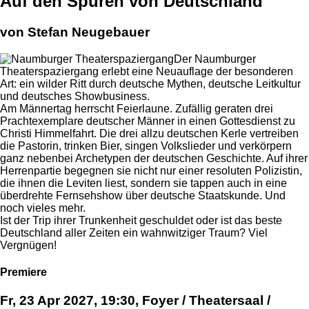
Auf den Spuren von Deutschland
von Stefan Neugebauer
Der Naumburger
Theaterspaziergang erlebt eine Neuauflage der besonderen
Art: ein wilder Ritt durch deutsche Mythen, deutsche Leitkultur
und deutsches Showbusiness.
Am Männertag herrscht Feierlaune. Zufällig geraten drei
Prachtexemplare deutscher Männer in einen Gottesdienst zu
Christi Himmelfahrt. Die drei allzu deutschen Kerle vertreiben
die Pastorin, trinken Bier, singen Volkslieder und verkörpern
ganz nebenbei Archetypen der deutschen Geschichte. Auf ihrer
Herrenpartie begegnen sie nicht nur einer resoluten Polizistin,
die ihnen die Leviten liest, sondern sie tappen auch in eine
überdrehte Fernsehshow über deutsche Staatskunde. Und
noch vieles mehr.
Ist der Trip ihrer Trunkenheit geschuldet oder ist das beste
Deutschland aller Zeiten ein wahnwitziger Traum? Viel
Vergnügen!
Premiere
Fr, 23 Apr 2027, 19:30, Foyer / Theatersaal /