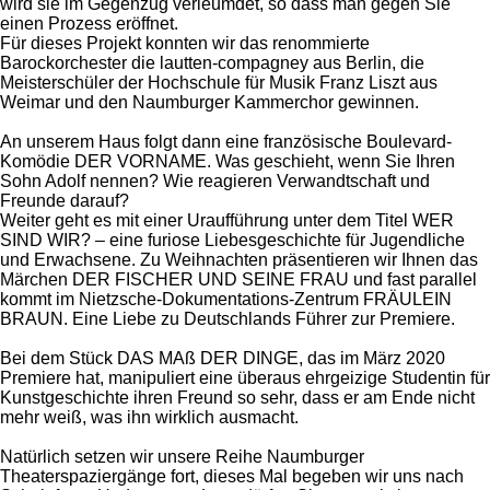
wird sie im Gegenzug verleumdet, so dass man gegen Sie
einen Prozess eröffnet.
Für dieses Projekt konnten wir das renommierte
Barockorchester die lautten-compagney aus Berlin, die
Meisterschüler der Hochschule für Musik Franz Liszt aus
Weimar und den Naumburger Kammerchor gewinnen.
An unserem Haus folgt dann eine französische Boulevard-
Komödie DER VORNAME. Was geschieht, wenn Sie Ihren
Sohn Adolf nennen? Wie reagieren Verwandtschaft und
Freunde darauf?
Weiter geht es mit einer Uraufführung unter dem Titel WER
SIND WIR? – eine furiose Liebesgeschichte für Jugendliche
und Erwachsene. Zu Weihnachten präsentieren wir Ihnen das
Märchen DER FISCHER UND SEINE FRAU und fast parallel
kommt im Nietzsche-Dokumentations-Zentrum FRÄULEIN
BRAUN. Eine Liebe zu Deutschlands Führer zur Premiere.
Bei dem Stück DAS MAß DER DINGE, das im März 2020
Premiere hat, manipuliert eine überaus ehrgeizige Studentin für
Kunstgeschichte ihren Freund so sehr, dass er am Ende nicht
mehr weiß, was ihn wirklich ausmacht.
Natürlich setzen wir unsere Reihe Naumburger
Theaterspaziergänge fort, dieses Mal begeben wir uns nach