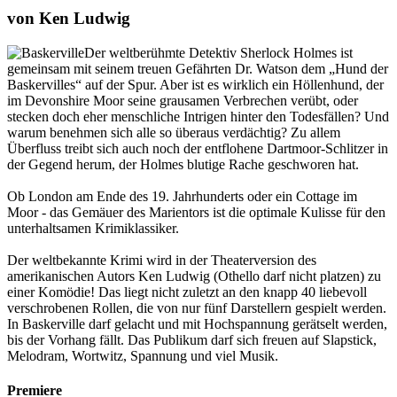
von Ken Ludwig
Der weltberühmte Detektiv Sherlock Holmes ist
gemeinsam mit seinem treuen Gefährten Dr. Watson dem „Hund der
Baskervilles“ auf der Spur. Aber ist es wirklich ein Höllenhund, der
im Devonshire Moor seine grausamen Verbrechen verübt, oder
stecken doch eher menschliche Intrigen hinter den Todesfällen? Und
warum benehmen sich alle so überaus verdächtig? Zu allem
Überfluss treibt sich auch noch der entflohene Dartmoor-Schlitzer in
der Gegend herum, der Holmes blutige Rache geschworen hat.
Ob London am Ende des 19. Jahrhunderts oder ein Cottage im
Moor - das Gemäuer des Marientors ist die optimale Kulisse für den
unterhaltsamen Krimiklassiker.
Der weltbekannte Krimi wird in der Theaterversion des
amerikanischen Autors Ken Ludwig (Othello darf nicht platzen) zu
einer Komödie! Das liegt nicht zuletzt an den knapp 40 liebevoll
verschrobenen Rollen, die von nur fünf Darstellern gespielt werden.
In Baskerville darf gelacht und mit Hochspannung gerätselt werden,
bis der Vorhang fällt. Das Publikum darf sich freuen auf Slapstick,
Melodram, Wortwitz, Spannung und viel Musik.
Premiere