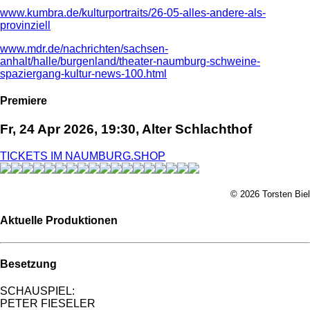
www.kumbra.de/kulturportraits/26-05-alles-andere-als-
provinziell
www.mdr.de/nachrichten/sachsen-
anhalt/halle/burgenland/theater-naumburg-schweine-
spaziergang-kultur-news-100.html
Premiere
Fr, 24 Apr 2026, 19:30, Alter Schlachthof
TICKETS IM NAUMBURG.SHOP
© 2026 Torsten Biel
Aktuelle Produktionen
Besetzung
SCHAUSPIEL:
PETER FIESELER