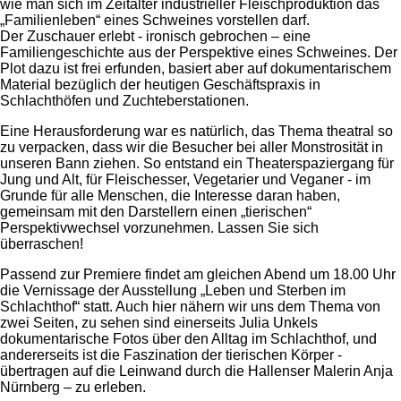
wie man sich im Zeitalter industrieller Fleischproduktion das
„Familienleben“ eines Schweines vorstellen darf.
Der Zuschauer erlebt - ironisch gebrochen – eine
Familiengeschichte aus der Perspektive eines Schweines. Der
Plot dazu ist frei erfunden, basiert aber auf dokumentarischem
Material bezüglich der heutigen Geschäftspraxis in
Schlachthöfen und Zuchteberstationen.
Eine Herausforderung war es natürlich, das Thema theatral so
zu verpacken, dass wir die Besucher bei aller Monstrosität in
unseren Bann ziehen. So entstand ein Theaterspaziergang für
Jung und Alt, für Fleischesser, Vegetarier und Veganer - im
Grunde für alle Menschen, die Interesse daran haben,
gemeinsam mit den Darstellern einen „tierischen“
Perspektivwechsel vorzunehmen. Lassen Sie sich
überraschen!
Passend zur Premiere findet am gleichen Abend um 18.00 Uhr
die Vernissage der Ausstellung „Leben und Sterben im
Schlachthof“ statt. Auch hier nähern wir uns dem Thema von
zwei Seiten, zu sehen sind einerseits Julia Unkels
dokumentarische Fotos über den Alltag im Schlachthof, und
andererseits ist die Faszination der tierischen Körper -
übertragen auf die Leinwand durch die Hallenser Malerin Anja
Nürnberg – zu erleben.