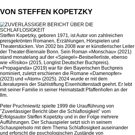
VON STEFFEN KOPETZKY
Steffen Kopetzky, geboren 1971, ist Autor von zahlreichen
preisgekrönten Romanen, Erzählungen, Hörspielen und
Theaterstücken. Von 2002 bis 2008 war er künstlerischer Leiter
der Theater-Biennale Bonn. Sein Roman «Monschau» (2021)
stand monatelang auf der «Spiegel»-Bestsellerliste, ebenso
wie «Risiko» (2015, Longlist Deutscher Buchpreis).
«Propaganda» (2019) war für den Bayerischen Buchpreis
nominiert, zuletzt erschienen die Romane «Damenopfer»
(2023) und «Atom» (2025). 2024 wurde er mit dem
Literaturpreis der Stahlstiftung Eisenhüttenstadt geehrt. Er lebt
mit seiner Familie in seiner Heimatstadt Pfaffenhofen an der
Ilm.
Peter Pruchniewitz spielte 1999 die Uraufführung von
"Zuverlässiger Bericht über die Schlaflosigkeit" vom
Erfolgsautor Steffen Kopetzky und in der Folge mehrere
Aufführungen. Der Schauspieler setzt sich in seinem
Schauspielsolo mit dem Thema Schlaflosigkeit auseinander
und erforscht die psychologischen Zustände von