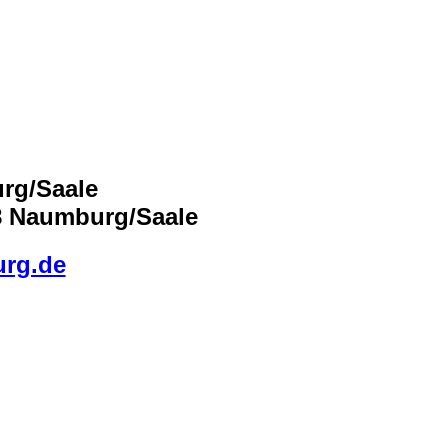
urg/Saale
18 Naumburg/Saale
urg.de