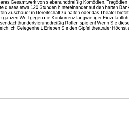
res Gesamtwerk von siebenunddreißig Komödien, Tragödien 
te dieses etwa 120 Stunden hintereinander auf den harten Bän
Zuschauer in Bereitschaft zu halten oder das Theater bietet e
 der ganzen Welt gegen die Konkurrenz langwieriger Einzelauffü
ausendachthundertvierunddreißig Rollen spielen! Wenn Sie die
chlich Gelegenheit. Erleben Sie den Gipfel theatraler Höchstl