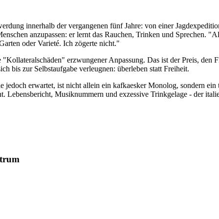
erdung innerhalb der vergangenen fünf Jahre: von einer Jagdexpediti
 Menschen anzupassen: er lernt das Rauchen, Trinken und Sprechen. "
arten oder Varieté. Ich zögerte nicht."
ie "Kollateralschäden" erzwungener Anpassung. Das ist der Preis, den F
ch bis zur Selbstaufgabe verleugnen: überleben statt Freiheit.
e jedoch erwartet, ist nicht allein ein kafkaesker Monolog, sondern ei
 Lebensbericht, Musiknummern und exzessive Trinkgelage - der italien
ntrum