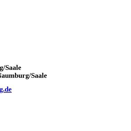
g/Saale
 Naumburg/Saale
g.de