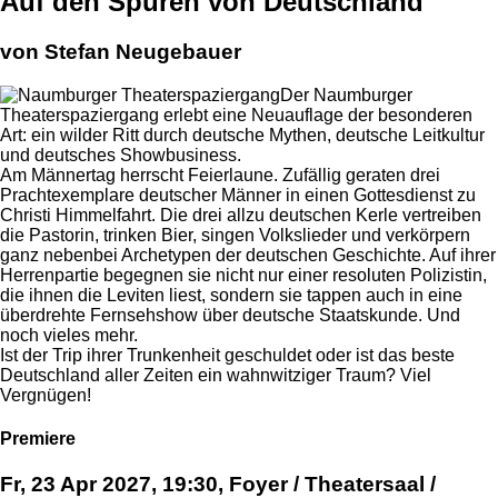
Auf den Spuren von Deutschland
von Stefan Neugebauer
Der Naumburger
Theaterspaziergang erlebt eine Neuauflage der besonderen
Art: ein wilder Ritt durch deutsche Mythen, deutsche Leitkultur
und deutsches Showbusiness.
Am Männertag herrscht Feierlaune. Zufällig geraten drei
Prachtexemplare deutscher Männer in einen Gottesdienst zu
Christi Himmelfahrt. Die drei allzu deutschen Kerle vertreiben
die Pastorin, trinken Bier, singen Volkslieder und verkörpern
ganz nebenbei Archetypen der deutschen Geschichte. Auf ihrer
Herrenpartie begegnen sie nicht nur einer resoluten Polizistin,
die ihnen die Leviten liest, sondern sie tappen auch in eine
überdrehte Fernsehshow über deutsche Staatskunde. Und
noch vieles mehr.
Ist der Trip ihrer Trunkenheit geschuldet oder ist das beste
Deutschland aller Zeiten ein wahnwitziger Traum? Viel
Vergnügen!
Premiere
Fr, 23 Apr 2027, 19:30, Foyer / Theatersaal /