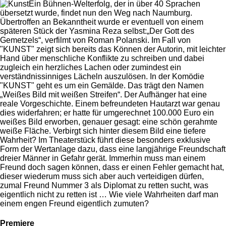
Ein Bühnen-Welterfolg, der in über 40 Sprachen
übersetzt wurde, findet nun den Weg nach Naumburg.
Übertroffen an Bekanntheit wurde er eventuell von einem
späteren Stück der Yasmina Reza selbst:„Der Gott des
Gemetzels“, verfilmt von Roman Polanski. Im Fall von
"KUNST" zeigt sich bereits das Können der Autorin, mit leichter
Hand über menschliche Konflikte zu schreiben und dabei
zugleich ein herzliches Lachen oder zumindest ein
verständnissinniges Lächeln auszulösen. In der Komödie
"KUNST" geht es um ein Gemälde. Das trägt den Namen
„Weißes Bild mit weißen Streifen“. Der Aufhänger hat eine
reale Vorgeschichte. Einem befreundeten Hautarzt war genau
dies widerfahren; er hatte für umgerechnet 100.000 Euro ein
weißes Bild erworben, genauer gesagt: eine schön gerahmte
weiße Fläche. Verbirgt sich hinter diesem Bild eine tiefere
Wahrheit? Im Theaterstück führt diese besonders exklusive
Form der Wertanlage dazu, dass eine langjährige Freundschaft
dreier Männer in Gefahr gerät. Immerhin muss man einem
Freund doch sagen können, dass er einen Fehler gemacht hat,
dieser wiederum muss sich aber auch verteidigen dürfen,
zumal Freund Nummer 3 als Diplomat zu retten sucht, was
eigentlich nicht zu retten ist … Wie viele Wahrheiten darf man
einem engen Freund eigentlich zumuten?
Premiere