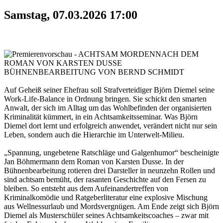
Samstag, 07.03.2026 17:00
NACH DEM
ROMAN VON KARSTEN DUSSE
BÜHNENBEARBEITUNG VON BERND SCHMIDT
Auf Geheiß seiner Ehefrau soll Strafverteidiger Björn Diemel seine
Work-Life-Balance in Ordnung bringen. Sie schickt den smarten
Anwalt, der sich im Alltag um das Wohlbefinden der organisierten
Kriminalität kümmert, in ein Achtsamkeitsseminar. Was Björn
Diemel dort lernt und erfolgreich anwendet, verändert nicht nur sein
Leben, sondern auch die Hierarchie im Unterwelt-Milieu.
„Spannung, ungebetene Ratschläge und Galgenhumor“ bescheinigte
Jan Böhmermann dem Roman von Karsten Dusse. In der
Bühnenbearbeitung rotieren drei Darsteller in neunzehn Rollen und
sind achtsam bemüht, der rasanten Geschichte auf den Fersen zu
bleiben. So entsteht aus dem Aufeinandertreffen von
Kriminalkomödie und Ratgeberliteratur eine explosive Mischung
aus Wellnessurlaub und Mordsvergnügen. Am Ende zeigt sich Björn
Diemel als Musterschüler seines Achtsamkeitscoaches – zwar mit