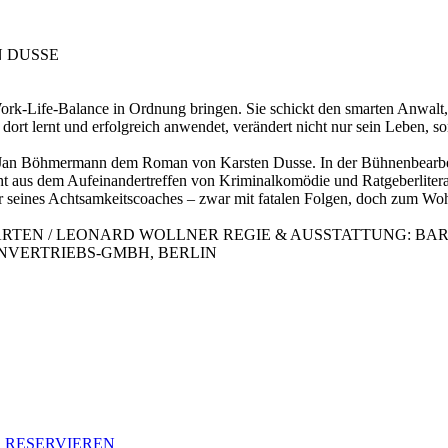
 DUSSE
Work-Life-Balance in Ordnung bringen. Sie schickt den smarten Anwalt,
dort lernt und erfolgreich anwendet, verändert nicht nur sein Leben, s
an Böhmermann dem Roman von Karsten Dusse. In der Bühnenbearbeitun
eht aus dem Aufeinandertreffen von Kriminalkomödie und Ratgeberliter
seines Achtsamkeitscoaches – zwar mit fatalen Folgen, doch zum Wohl
GARTEN / LEONARD WOLLNER REGIE & AUSSTATTUNG: B
VERTRIEBS-GMBH, BERLIN
R RESERVIEREN