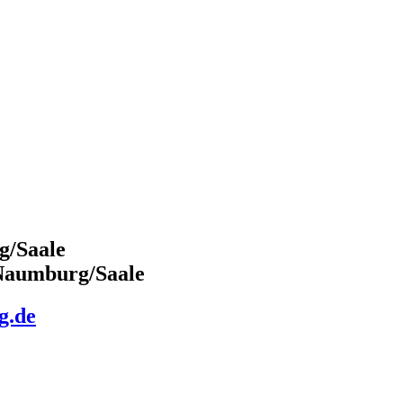
g/Saale
 Naumburg/Saale
g.de