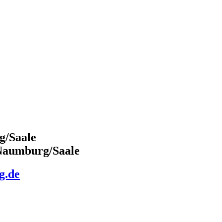
g/Saale
 Naumburg/Saale
g.de