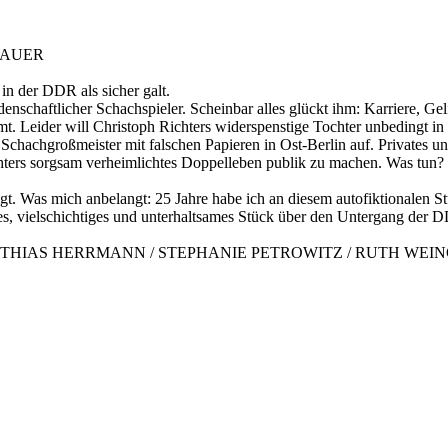
BAUER
 in der DDR als sicher galt.
enschaftlicher Schachspieler. Scheinbar alles glückt ihm: Karriere, Geli
mmt. Leider will Christoph Richters widerspenstige Tochter unbedingt i
 Schachgroßmeister mit falschen Papieren in Ost-Berlin auf. Privates un
Richters sorgsam verheimlichtes Doppelleben publik zu machen. Was tun
ägt. Was mich anbelangt: 25 Jahre habe ich an diesem autofiktionalen S
hes, vielschichtiges und unterhaltsames Stück über den Untergang der 
ATTHIAS HERRMANN / STEPHANIE PETROWITZ / RUTH WE