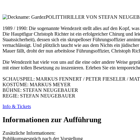
POLITTHRILLER VON STEFAN NEUGE
1989 / 1990: Die sogenannte Wendezeit stellt alles auf den Kopf, was
Die Hauptfigur Christoph Richter ist ein erfolgreicher Chirurg und leid
Staatssicherheit), dessen sich ein skrupelloser Führungsoffizier anni
vernachlässigt. Und plötzlich taucht wie aus dem Nichts ein jüdischer
Mauer fällt, droht der nun arbeitslose Führungsoffizier, Christoph 
Die Wendezeit hat viele von uns auf die eine oder andere Weise gepr
mit einer tollen Besetzung zu inszenieren. Erleben Sie ein temporeic
SCHAUSPIEL: MARKUS FENNERT / PETER FIESELER / M
KOSTÜME: MARKUS MEYER
BÜHNE: STEFAN NEUGEBAUER
REGIE: STEFAN NEUGEBAUER
Info & Tickets
Informationen zur Aufführung
Zusätzliche Informationen:
Publikumsgespräch nach der Vorstellung