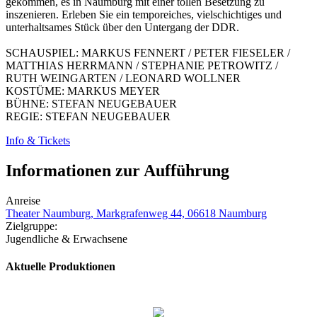
gekommen, es in Naumburg mit einer tollen Besetzung zu
inszenieren. Erleben Sie ein temporeiches, vielschichtiges und
unterhaltsames Stück über den Untergang der DDR.
SCHAUSPIEL: MARKUS FENNERT / PETER FIESELER /
MATTHIAS HERRMANN / STEPHANIE PETROWITZ /
RUTH WEINGARTEN / LEONARD WOLLNER
KOSTÜME: MARKUS MEYER
BÜHNE: STEFAN NEUGEBAUER
REGIE: STEFAN NEUGEBAUER
Info & Tickets
Informationen zur Aufführung
Anreise
Theater Naumburg, Markgrafenweg 44, 06618 Naumburg
Zielgruppe:
Jugendliche & Erwachsene
Aktuelle Produktionen