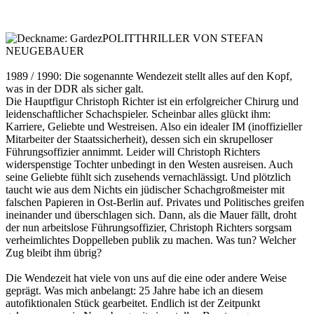
POLITTHRILLER VON STEFAN
NEUGEBAUER
1989 / 1990: Die sogenannte Wendezeit stellt alles auf den Kopf,
was in der DDR als sicher galt.
Die Hauptfigur Christoph Richter ist ein erfolgreicher Chirurg und
leidenschaftlicher Schachspieler. Scheinbar alles glückt ihm:
Karriere, Geliebte und Westreisen. Also ein idealer IM (inoffizieller
Mitarbeiter der Staatssicherheit), dessen sich ein skrupelloser
Führungsoffizier annimmt. Leider will Christoph Richters
widerspenstige Tochter unbedingt in den Westen ausreisen. Auch
seine Geliebte fühlt sich zusehends vernachlässigt. Und plötzlich
taucht wie aus dem Nichts ein jüdischer Schachgroßmeister mit
falschen Papieren in Ost-Berlin auf. Privates und Politisches greifen
ineinander und überschlagen sich. Dann, als die Mauer fällt, droht
der nun arbeitslose Führungsoffizier, Christoph Richters sorgsam
verheimlichtes Doppelleben publik zu machen. Was tun? Welcher
Zug bleibt ihm übrig?
Die Wendezeit hat viele von uns auf die eine oder andere Weise
geprägt. Was mich anbelangt: 25 Jahre habe ich an diesem
autofiktionalen Stück gearbeitet. Endlich ist der Zeitpunkt