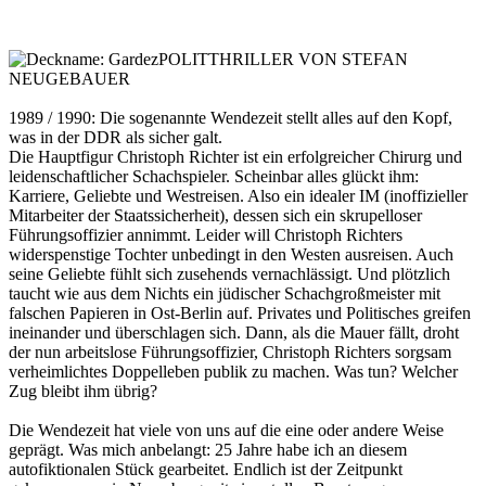
POLITTHRILLER VON STEFAN
NEUGEBAUER
1989 / 1990: Die sogenannte Wendezeit stellt alles auf den Kopf,
was in der DDR als sicher galt.
Die Hauptfigur Christoph Richter ist ein erfolgreicher Chirurg und
leidenschaftlicher Schachspieler. Scheinbar alles glückt ihm:
Karriere, Geliebte und Westreisen. Also ein idealer IM (inoffizieller
Mitarbeiter der Staatssicherheit), dessen sich ein skrupelloser
Führungsoffizier annimmt. Leider will Christoph Richters
widerspenstige Tochter unbedingt in den Westen ausreisen. Auch
seine Geliebte fühlt sich zusehends vernachlässigt. Und plötzlich
taucht wie aus dem Nichts ein jüdischer Schachgroßmeister mit
falschen Papieren in Ost-Berlin auf. Privates und Politisches greifen
ineinander und überschlagen sich. Dann, als die Mauer fällt, droht
der nun arbeitslose Führungsoffizier, Christoph Richters sorgsam
verheimlichtes Doppelleben publik zu machen. Was tun? Welcher
Zug bleibt ihm übrig?
Die Wendezeit hat viele von uns auf die eine oder andere Weise
geprägt. Was mich anbelangt: 25 Jahre habe ich an diesem
autofiktionalen Stück gearbeitet. Endlich ist der Zeitpunkt