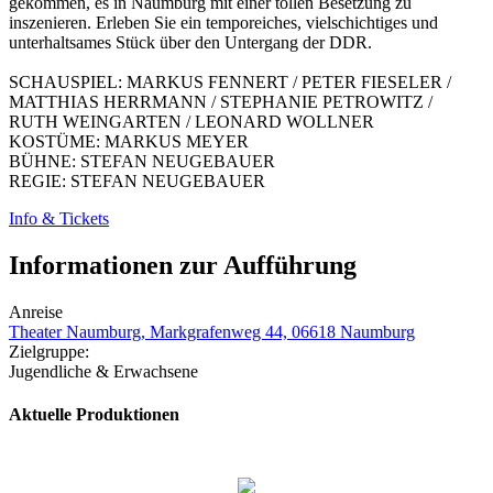
gekommen, es in Naumburg mit einer tollen Besetzung zu
inszenieren. Erleben Sie ein temporeiches, vielschichtiges und
unterhaltsames Stück über den Untergang der DDR.
SCHAUSPIEL: MARKUS FENNERT / PETER FIESELER /
MATTHIAS HERRMANN / STEPHANIE PETROWITZ /
RUTH WEINGARTEN / LEONARD WOLLNER
KOSTÜME: MARKUS MEYER
BÜHNE: STEFAN NEUGEBAUER
REGIE: STEFAN NEUGEBAUER
Info & Tickets
Informationen zur Aufführung
Anreise
Theater Naumburg, Markgrafenweg 44, 06618 Naumburg
Zielgruppe:
Jugendliche & Erwachsene
Aktuelle Produktionen