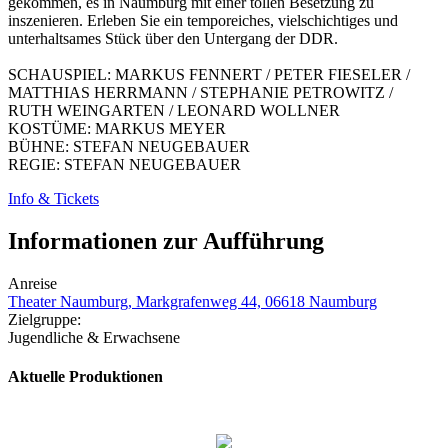
gekommen, es in Naumburg mit einer tollen Besetzung zu
inszenieren. Erleben Sie ein temporeiches, vielschichtiges und
unterhaltsames Stück über den Untergang der DDR.
SCHAUSPIEL: MARKUS FENNERT / PETER FIESELER /
MATTHIAS HERRMANN / STEPHANIE PETROWITZ /
RUTH WEINGARTEN / LEONARD WOLLNER
KOSTÜME: MARKUS MEYER
BÜHNE: STEFAN NEUGEBAUER
REGIE: STEFAN NEUGEBAUER
Info & Tickets
Informationen zur Aufführung
Anreise
Theater Naumburg, Markgrafenweg 44, 06618 Naumburg
Zielgruppe:
Jugendliche & Erwachsene
Aktuelle Produktionen