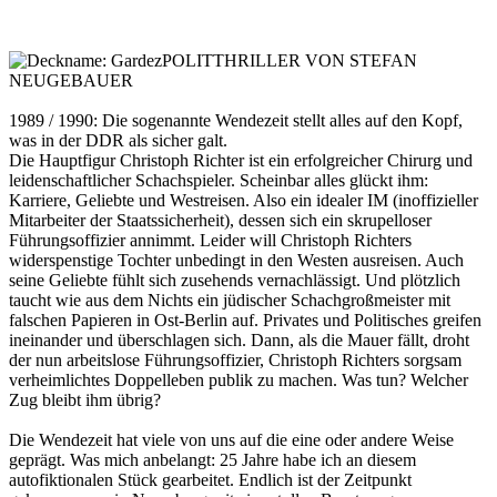
POLITTHRILLER VON STEFAN
NEUGEBAUER
1989 / 1990: Die sogenannte Wendezeit stellt alles auf den Kopf,
was in der DDR als sicher galt.
Die Hauptfigur Christoph Richter ist ein erfolgreicher Chirurg und
leidenschaftlicher Schachspieler. Scheinbar alles glückt ihm:
Karriere, Geliebte und Westreisen. Also ein idealer IM (inoffizieller
Mitarbeiter der Staatssicherheit), dessen sich ein skrupelloser
Führungsoffizier annimmt. Leider will Christoph Richters
widerspenstige Tochter unbedingt in den Westen ausreisen. Auch
seine Geliebte fühlt sich zusehends vernachlässigt. Und plötzlich
taucht wie aus dem Nichts ein jüdischer Schachgroßmeister mit
falschen Papieren in Ost-Berlin auf. Privates und Politisches greifen
ineinander und überschlagen sich. Dann, als die Mauer fällt, droht
der nun arbeitslose Führungsoffizier, Christoph Richters sorgsam
verheimlichtes Doppelleben publik zu machen. Was tun? Welcher
Zug bleibt ihm übrig?
Die Wendezeit hat viele von uns auf die eine oder andere Weise
geprägt. Was mich anbelangt: 25 Jahre habe ich an diesem
autofiktionalen Stück gearbeitet. Endlich ist der Zeitpunkt