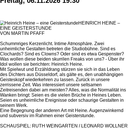
Freitag, 06.11.2026 19:30
HEINRICH HEINE –
EINE GEISTERSTUNDE
VON MARTIN PFAFF
Schummriges Kerzenlicht. Intime Atmosphäre. Zwei
unheimliche Gestalten betreten die Studiobühne. Sind es
Clochards? Sind es Clowns? Oder sind es etwa Gespenster?
Was wollen diese beiden skurrilen Freaks von uns? - Über ihr
Idol wollen sie berichten: Heinrich Heine.
Mit Spielwut und Erzähldrang stürzen sie sich in das Leben
des Dichters aus Düsseldorf, als gälte es, den unabhängigen
Geisteskopf wiederkehren zu lassen. Zurück in unsere
zerrissene Zeit. Was interessiert unsere seltsamen
Zeitreisenden dabei am meisten? Alles, was die Normalität ins
Wanken bringt: Seien es die vielen Brüche in Heines Leben.
Seien es unheimliche Ereignisse oder schaurige Gestalten in
seinem Werk.
Eine Begegnung der anderen Art mit Heine. Augenzwinkernd
und subversiv im Rahmen einer Geisterstunde.
SCHAUSPIEL: RUTH WEINGARTEN / LEONARD WOLLNER