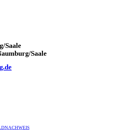
g/Saale
 Naumburg/Saale
g.de
LDNACHWEIS