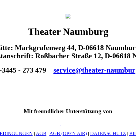
Theater Naumburg
tätte: Markgrafenweg 44, D-06618 Naumbur
tanschrift: Roßbacher Straße 12, D-06618
-3445 - 273 479
service@theater-naumbur
Mit freundlicher Unterstützung von
EDINGUNGEN
|
AGB
|
AGB (OPEN AIR)
|
DATENSCHUTZ
|
BI